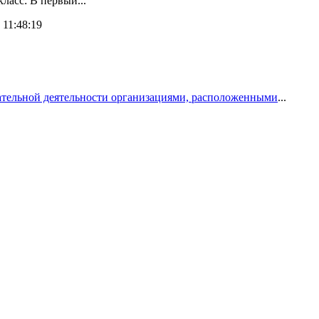
ласс: В первый...
 11:48:19
вательной деятельности организациями, расположенными
...