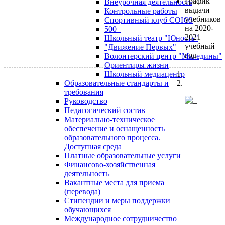
График
Внеурочная деятельность
выдачи
Контрольные работы
учебников
Спортивный клуб СОЮЗ
на 2020-
500+
2021
Школьный театр "Юность"
учебный
"Движение Первых"
год
Волонтерский центр "Мы едины"
Ориентиры жизни
Школьный медиацентр
Образовательные стандарты и
требования
Руководство
Педагогический состав
Материально-техническое
обеспечение и оснащенность
образовательного процесса.
Доступная среда
Платные образовательные услуги
Финансово-хозяйственная
деятельность
Вакантные места для приема
(перевода)
Стипендии и меры поддержки
обучающихся
Международное сотрудничество