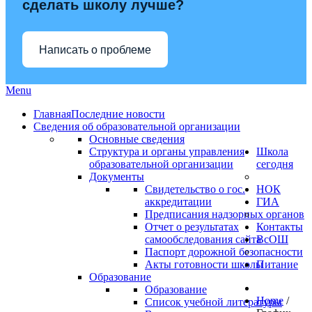
сделать школу лучше?
Написать о проблеме
Menu
Главная
Последние новости
Сведения об образовательной организации
Основные сведения
Структура и органы управления
Школа
образовательной организации
сегодня
Документы
Свидетельство о гос.
НОК
аккредитации
ГИА
Предписания надзорных органов
Отчет о результатах
Контакты
самообследования сайта
ВсОШ
Паспорт дорожной безопасности
Акты готовности школы
Питание
Образование
Образование
Home
/
Список учебной литературы