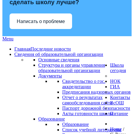
сделать школу лучше?
Написать о проблеме
Menu
Главная
Последние новости
Сведения об образовательной организации
Основные сведения
Структура и органы управления
Школа
образовательной организации
сегодня
Документы
Свидетельство о гос.
НОК
аккредитации
ГИА
Предписания надзорных органов
Отчет о результатах
Контакты
самообследования сайта
ВсОШ
Паспорт дорожной безопасности
Акты готовности школы
Питание
Образование
Образование
Home
/
Список учебной литературы