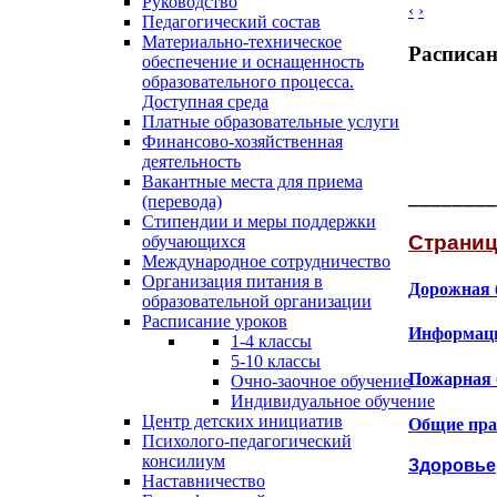
Руководство
‹
›
Педагогический состав
Материально-техническое
Расписан
обеспечение и оснащенность
образовательного процесса.
Доступная среда
Платные образовательные услуги
Финансово-хозяйственная
деятельность
Вакантные места для приема
________
(перевода)
Стипендии и меры поддержки
Страниц
обучающихся
Международное сотрудничество
Организация питания в
Дорожная 
образовательной организации
Расписание уроков
Информаци
1-4 классы
5-10 классы
Пожарная 
Очно-заочное обучение
Индивидуальное обучение
Центр детских инициатив
Общие пра
Психолого-педагогический
консилиум
Здоровье
Наставничество