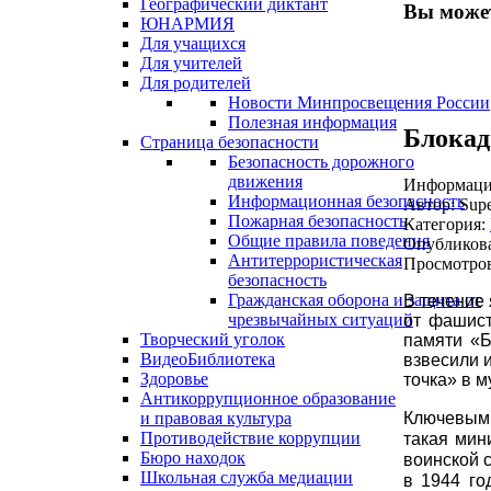
Географический диктант
Вы может
ЮНАРМИЯ
Для учащихся
Для учителей
Для родителей
Новости Минпросвещения России
Полезная информация
Блокад
Страница безопасности
Безопасность дорожного
движения
Информация
Информационная безопасность
Автор:
Supe
Пожарная безопасность
Категория:
Общие правила поведения
Опубликова
Антитеррористическая
Просмотров
безопасность
Гражданская оборона и защита от
В течение
чрезвычайных ситуаций
от фашист
Творческий уголок
памяти «Б
ВидеоБиблиотека
взвесили 
Здоровье
точка» в м
Антикоррупционное образование
Ключевым 
и правовая культура
Противодействие коррупции
такая мин
Бюро находок
воинской 
Школьная служба медиации
в 1944 го