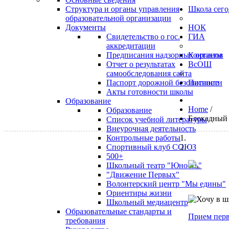
Структура и органы управления
Школа сего
образовательной организации
Документы
НОК
Свидетельство о гос.
ГИА
аккредитации
Предписания надзорных органов
Контакты
Отчет о результатах
ВсОШ
самообследования сайта
Паспорт дорожной безопасности
Питание
Акты готовности школы
Образование
Home
/
Образование
Блокадный 
Список учебной литературы
Внеурочная деятельность
Контрольные работы
Спортивный клуб СОЮЗ
500+
Школьный театр "Юность"
"Движение Первых"
Волонтерский центр "Мы едины"
Ориентиры жизни
Школьный медиацентр
Образовательные стандарты и
Прием перв
требования