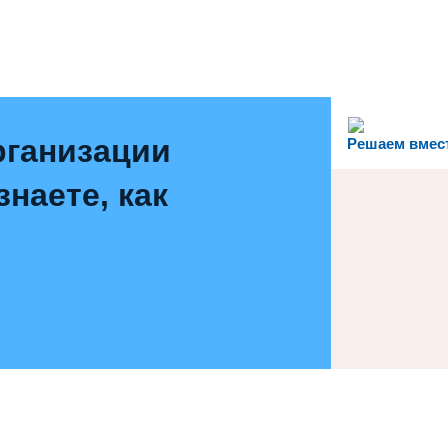
рганизации
Решаем вмес
наете, как