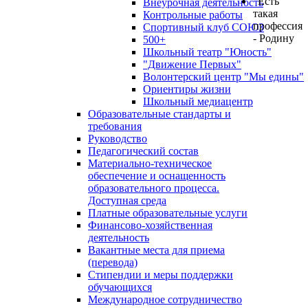
"Есть
Внеурочная деятельность
такая
Контрольные работы
профессия
Спортивный клуб СОЮЗ
- Родину
500+
Школьный театр "Юность"
"Движение Первых"
Волонтерский центр "Мы едины"
Ориентиры жизни
Школьный медиацентр
Образовательные стандарты и
требования
Руководство
Педагогический состав
Материально-техническое
обеспечение и оснащенность
образовательного процесса.
Доступная среда
Платные образовательные услуги
Финансово-хозяйственная
деятельность
Вакантные места для приема
(перевода)
Стипендии и меры поддержки
обучающихся
Международное сотрудничество