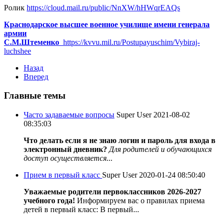
Ролик
https://cloud.mail.ru/public/NnXW/hHWqrEAQs
Краснодарское высшее военное училище имени генерала
армии
С.М.Штеменко
https://kvvu.mil.ru/Postupayuschim/Vybiraj-
luchshee
Назад
Вперед
Главные темы
Часто задаваемые вопросы
Super User
2021-08-02
08:35:03
Что делать если я не знаю логин и пароль для входа в
электронный дневник?
Для родителей и обучающихся
доступ осуществляется
...
Прием в первый класс
Super User
2020-01-24 08:50:40
Уважаемые родители первоклассников 2026-2027
учебного года!
Информируем вас о правилах приема
детей в первый класс: В первый...