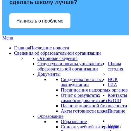
сделать школу лучше?
Написать о проблеме
Menu
Главная
Последние новости
Сведения об образовательной организации
Основные сведения
Структура и органы управления
Школа
образовательной организации
сегодня
Документы
Свидетельство о гос.
НОК
аккредитации
ГИА
Предписания надзорных органов
Отчет о результатах
Контакты
самообследования сайта
ВсОШ
Паспорт дорожной безопасности
Акты готовности школы
Питание
Образование
Образование
Home
/
Список учебной литературы