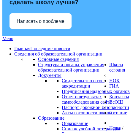
сделать школу лучше?
Написать о проблеме
Menu
Главная
Последние новости
Сведения об образовательной организации
Основные сведения
Структура и органы управления
Школа
образовательной организации
сегодня
Документы
Свидетельство о гос.
НОК
аккредитации
ГИА
Предписания надзорных органов
Отчет о результатах
Контакты
самообследования сайта
ВсОШ
Паспорт дорожной безопасности
Акты готовности школы
Питание
Образование
Образование
Home
/
Список учебной литературы