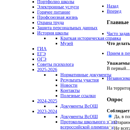
Портфолио школы
Назад
Электронные услуги
Вперед
Горячее питание
Профсоюзная жизнь
Главные
Охрана труда
Защита персональных данных
История школы
Часто зада
Краткая историческая справка
Музей
Что делать
ГИА
Прием в пе
ЕГЭ
ОГЭ
Уважаемые 
Советы психолога
В первый...
2025-2026
Нормативные документы
Независима
Результаты участия
Новости
На террито
Контакты
Полезные ссылки
Опрос
2024-2025
Документы ВсОШ
Соблюдает
2023-2024
Да, в п
Документы ВсОШ
Протоколы школьного этапа
Стараюс
всероссийской олимпиады
Не всег