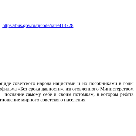
https://bus.gov.ru/qrcode/rate/413728
ноциде советского народа нацистами и их пособниками в годы
офильма «Без срока давности», изготовленного Министерством
- послание самому себе и своим потомкам, в котором ребята
тношение мирного советского населения.