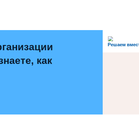
рганизации
Решаем вмес
наете, как