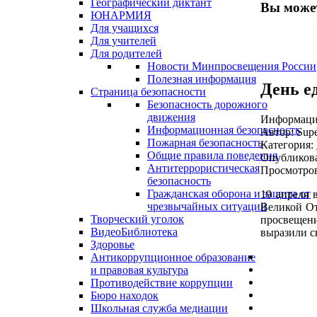
Географический диктант
Вы может
ЮНАРМИЯ
Для учащихся
Для учителей
Для родителей
Новости Минпросвещения России
Полезная информация
День е
Страница безопасности
Безопасность дорожного
движения
Информация
Информационная безопасность
Автор:
Supe
Пожарная безопасность
Категория:
Общие правила поведения
Опубликова
Антитеррористическая
Просмотров
безопасность
Гражданская оборона и защита от
19 апреля 
чрезвычайных ситуаций
Великой От
Творческий уголок
просвещени
ВидеоБиблиотека
выразили с
Здоровье
Антикоррупционное образование
и правовая культура
Противодействие коррупции
Бюро находок
Школьная служба медиации