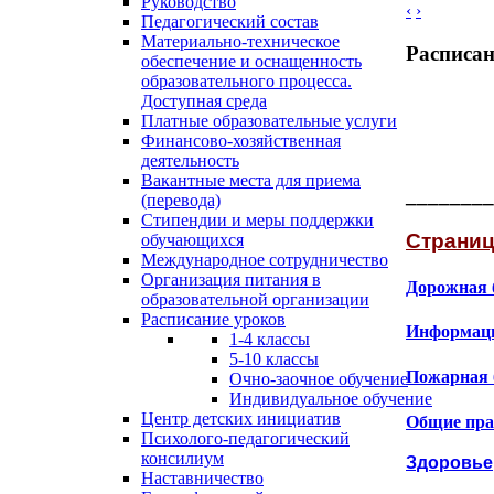
Руководство
‹
›
Педагогический состав
Материально-техническое
Расписан
обеспечение и оснащенность
образовательного процесса.
Доступная среда
Платные образовательные услуги
Финансово-хозяйственная
деятельность
Вакантные места для приема
________
(перевода)
Стипендии и меры поддержки
Страниц
обучающихся
Международное сотрудничество
Организация питания в
Дорожная 
образовательной организации
Расписание уроков
Информаци
1-4 классы
5-10 классы
Пожарная 
Очно-заочное обучение
Индивидуальное обучение
Центр детских инициатив
Общие пра
Психолого-педагогический
консилиум
Здоровье
Наставничество