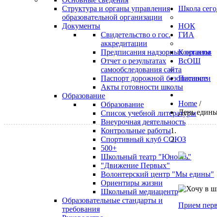
Структура и органы управления
Школа сего
образовательной организации
Документы
НОК
Свидетельство о гос.
ГИА
аккредитации
Предписания надзорных органов
Контакты
Отчет о результатах
ВсОШ
самообследования сайта
Паспорт дорожной безопасности
Питание
Акты готовности школы
Образование
Home
/
Образование
День едины
Список учебной литературы
Внеурочная деятельность
Контрольные работы
Спортивный клуб СОЮЗ
500+
Школьный театр "Юность"
"Движение Первых"
Волонтерский центр "Мы едины"
Ориентиры жизни
Школьный медиацентр
Образовательные стандарты и
Прием перв
требования