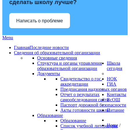
сделать школу лучше?
Написать о проблеме
Menu
Главная
Последние новости
Сведения об образовательной организации
Основные сведения
Структура и органы управления
Школа
образовательной организации
сегодня
Документы
Свидетельство о гос.
НОК
аккредитации
ГИА
Предписания надзорных органов
Отчет о результатах
Контакты
самообследования сайта
ВсОШ
Паспорт дорожной безопасности
Акты готовности школы
Питание
Образование
Образование
Home
/
Список учебной литературы