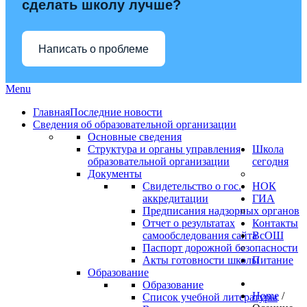
сделать школу лучше?
Написать о проблеме
Menu
Главная
Последние новости
Сведения об образовательной организации
Основные сведения
Структура и органы управления
Школа
образовательной организации
сегодня
Документы
Свидетельство о гос.
НОК
аккредитации
ГИА
Предписания надзорных органов
Отчет о результатах
Контакты
самообследования сайта
ВсОШ
Паспорт дорожной безопасности
Акты готовности школы
Питание
Образование
Образование
Home
/
Список учебной литературы