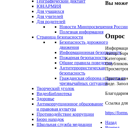
Географический диктант
Вы может
ЮНАРМИЯ
Для учащихся
Для учителей
Для родителей
Новости Минпросвещения России
Полезная информация
Опрос
Страница безопасности
Безопасность дорожного
движения
Информация
Информационная безопасность
Автор:
Supe
Пожарная безопасность
Категория:
Общие правила поведения
Опубликова
Антитеррористическая
Просмотров
безопасность
Гражданская оборона и защита от
Приглашаем
чрезвычайных ситуаций
виде. Запол
Творческий уголок
Благодарим 
ВидеоБиблиотека
Здоровье
Ссылка для
Антикоррупционное образование
и правовая культура
https://for
Противодействие коррупции
Бюро находок
Назад
Школьная служба медиации
Вперед