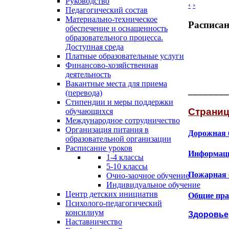
Руководство
‹
›
Педагогический состав
Материально-техническое
Расписан
обеспечение и оснащенность
образовательного процесса.
Доступная среда
Платные образовательные услуги
Финансово-хозяйственная
деятельность
Вакантные места для приема
________
(перевода)
Стипендии и меры поддержки
Страниц
обучающихся
Международное сотрудничество
Организация питания в
Дорожная 
образовательной организации
Расписание уроков
Информаци
1-4 классы
5-10 классы
Пожарная 
Очно-заочное обучение
Индивидуальное обучение
Центр детских инициатив
Общие пра
Психолого-педагогический
консилиум
Здоровье
Наставничество