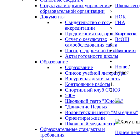
Структура и органы управления
Школа сего
образовательной организации
Документы
НОК
Свидетельство о гос.
ГИА
аккредитации
Предписания надзорных органов
Контакты
Отчет о результатах
ВсОШ
самообследования сайта
Паспорт дорожной безопасности
Питание
Акты готовности школы
Образование
Home
/
Образование
Опрос
Список учебной литературы
Внеурочная деятельность
Контрольные работы
Спортивный клуб СОЮЗ
500+
Школьный театр "Юность"
"Движение Первых"
Волонтерский центр "Мы едины"
Ориентиры жизни
Школьный медиацентр
Образовательные стандарты и
Прием перв
требования