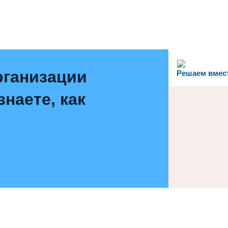
рганизации
Решаем вмес
наете, как