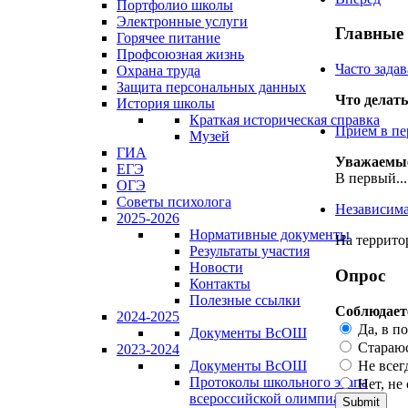
Портфолио школы
Электронные услуги
Главные
Горячее питание
Профсоюзная жизнь
Часто зада
Охрана труда
Защита персональных данных
Что делать
История школы
Краткая историческая справка
Прием в пе
Музей
ГИА
Уважаемые 
ЕГЭ
В первый...
ОГЭ
Советы психолога
Независима
2025-2026
Нормативные документы
На террито
Результаты участия
Новости
Опрос
Контакты
Полезные ссылки
Соблюдает
2024-2025
Да, в п
Документы ВсОШ
Стараюс
2023-2024
Не всег
Документы ВсОШ
Протоколы школьного этапа
Нет, не
всероссийской олимпиады