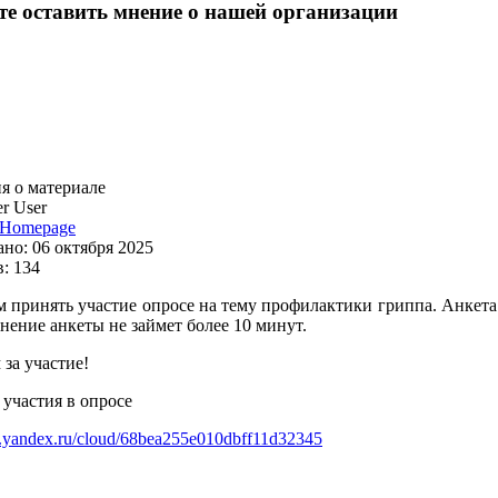
е оставить мнение о нашей организации
 о материале
r User
Homepage
но: 06 октября 2025
: 134
 принять участие опросе на тему профилактики гриппа. Анкета
нение анкеты не займет более 10 минут.
за участие!
 участия в опросе
ms.yandex.ru/cloud/68bea255e010dbff11d32345