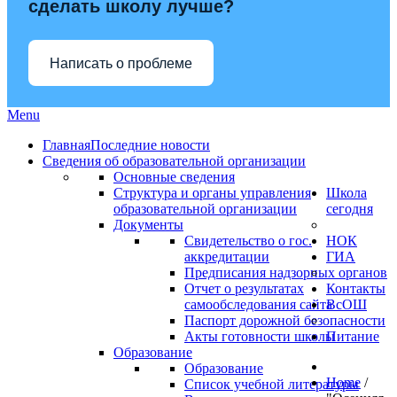
сделать школу лучше?
Написать о проблеме
Menu
Главная
Последние новости
Сведения об образовательной организации
Основные сведения
Структура и органы управления
Школа
образовательной организации
сегодня
Документы
Свидетельство о гос.
НОК
аккредитации
ГИА
Предписания надзорных органов
Отчет о результатах
Контакты
самообследования сайта
ВсОШ
Паспорт дорожной безопасности
Акты готовности школы
Питание
Образование
Образование
Home
/
Список учебной литературы