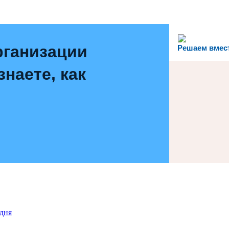
рганизации
Решаем вмес
наете, как
дня