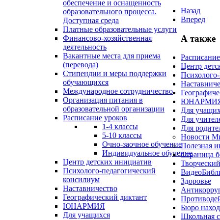
обеспечение и оснащенность
Назад
образовательного процесса.
Вперед
Доступная среда
Платные образовательные услуги
А также
Финансово-хозяйственная
деятельность
Вакантные места для приема
Расписание
(перевода)
Центр детс
Стипендии и меры поддержки
Психолого-
обучающихся
Наставниче
Международное сотрудничество
Географиче
Организация питания в
ЮНАРМИ
образовательной организации
Для учащих
Расписание уроков
Для учител
1-4 классы
Для родите
5-10 классы
Новости М
Очно-заочное обучение
Полезная 
Индивидуальное обучение
Страница б
Центр детских инициатив
Творческий
Психолого-педагогический
ВидеоБибл
консилиум
Здоровье
Наставничество
Антикорруп
Географический диктант
Противоде
ЮНАРМИЯ
Бюро наход
Для учащихся
Школьная 