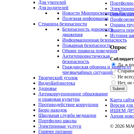
Для учителей
Портфолио
Для родителей
Электронны
Новости Минпросвещения России
Горячее пи
Полезная информация
Профсоюзн
Страница безопасности
Охрана тру
Безопасность дорожного
Защита пер
движения
История ш
Информационная безопасность
Пожарная безопасность
Опрос
Общие правила поведения
Антитеррористическая
Соблюдает
безопасность
Да, в п
Гражданская оборона и защита от
Стараюс
чрезвычайных ситуаций
Не всег
Творческий уголок
Нет, не
ВидеоБиблиотека
Здоровье
Антикоррупционное образование
и правовая культура
Карта сайт
Противодействие коррупции
Версия для
Бюро находок
ИЩЕМ ДР
Школьная служба медиации
Архив ново
Портфолио школы
Электронные услуги
© 2026 М
Горячее питание