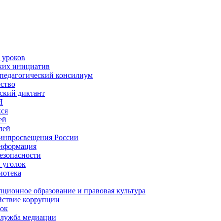
 уроков
ких инициатив
педагогический консилиум
ство
ский диктант
Я
ся
ей
лей
инпросвещения России
информация
езопасности
 уголок
иотека
ционное образование и правовая культура
йствие коррупции
ок
служба медиации