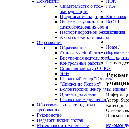
Документы
НОК
Свидетельство о гос.
ГИА
аккредитации
Предписания надзорных органов
Контакты
Отчет о результатах
ВсОШ
самообследования сайта
Паспорт дорожной безопасности
Питание
Акты готовности школы
Образование
Home
/
Образование
Школа сего
Список учебной литературы
Для родите
Внеурочная деятельность
Рекомендуе
Контрольные работы
Спортивный клуб СОЮЗ
Рекоме
500+
Школьный театр "Юность"
учащим
"Движение Первых"
Волонтерский центр "Мы едины"
Ориентиры жизни
Информация
Школьный медиацентр
Автор:
Supe
Образовательные стандарты и
Категория:
требования
Опубликова
Руководство
Просмотров
Педагогический состав
Рекоменду
Материально-техническое