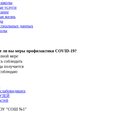
 школы
е услуги
тание
ая жизнь
да
сональных данных
колы
е ли вы меры профилактики COVID-19?
олной мере
ь соблюдать
да получается
 соблюдаю
а
 слабовидящих
УЗЕЙ
стей
АОУ "СОШ №1"