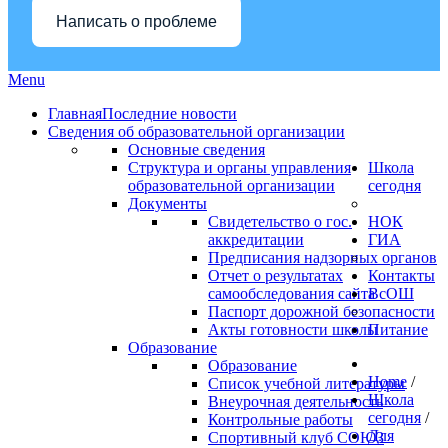
Написать о проблеме
Menu
Главная
Последние новости
Сведения об образовательной организации
Основные сведения
Структура и органы управления
Школа
образовательной организации
сегодня
Документы
Свидетельство о гос.
НОК
аккредитации
ГИА
Предписания надзорных органов
Отчет о результатах
Контакты
самообследования сайта
ВсОШ
Паспорт дорожной безопасности
Акты готовности школы
Питание
Образование
Образование
Home
/
Список учебной литературы
Школа
Внеурочная деятельность
сегодня
/
Контрольные работы
Для
Спортивный клуб СОЮЗ