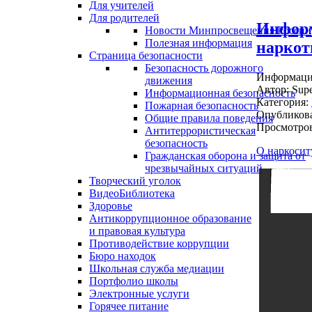
Для учителей
Для родителей
Информ
Новости Минпросвещения России
Полезная информация
наркот
Страница безопасности
Безопасность дорожного
Информация
движения
Автор:
Supe
Информационная безопасность
Категория:
Пожарная безопасность
Опубликова
Общие правила поведения
Просмотров
Антитеррористическая
безопасность
О наркосит
Гражданская оборона и защита от
чрезвычайных ситуаций
Творческий уголок
ВидеоБиблиотека
Здоровье
Антикоррупционное образование
и правовая культура
Противодействие коррупции
Бюро находок
Школьная служба медиации
Портфолио школы
Электронные услуги
Горячее питание