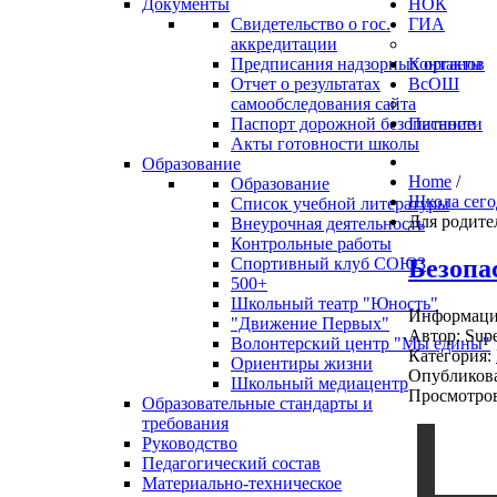
Документы
НОК
Свидетельство о гос.
ГИА
аккредитации
Предписания надзорных органов
Контакты
Отчет о результатах
ВсОШ
самообследования сайта
Паспорт дорожной безопасности
Питание
Акты готовности школы
Образование
Home
/
Образование
Школа сего
Список учебной литературы
Для родите
Внеурочная деятельность
Контрольные работы
Безопа
Спортивный клуб СОЮЗ
500+
Школьный театр "Юность"
Информация
"Движение Первых"
Автор:
Supe
Волонтерский центр "Мы едины"
Категория:
Ориентиры жизни
Опубликова
Школьный медиацентр
Просмотров
Образовательные стандарты и
требования
Руководство
Педагогический состав
Материально-техническое