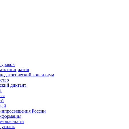
 уроков
ких инициатив
педагогический консилиум
ство
ский диктант
Я
ся
ей
лей
инпросвещения России
информация
езопасности
 уголок