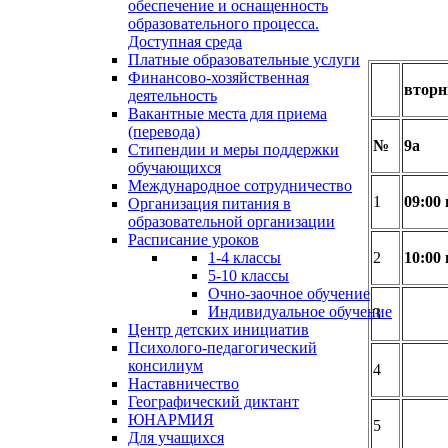
обеспечение и оснащенность
образовательного процесса.
Доступная среда
Платные образовательные услуги
Финансово-хозяйственная
вторн
деятельность
Вакантные места для приема
(перевода)
№
9а
Стипендии и меры поддержки
обучающихся
Международное сотрудничество
1
09:00
Организация питания в
образовательной организации
Расписание уроков
2
10:00
1-4 классы
5-10 классы
Очно-заочное обучение
Индивидуальное обучение
3
Центр детских инициатив
Психолого-педагогический
консилиум
4
Наставничество
Географический диктант
ЮНАРМИЯ
5
Для учащихся