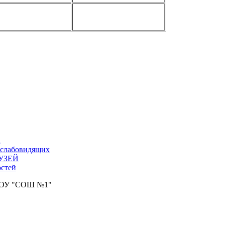
а
 слабовидящих
УЗЕЙ
стей
АОУ "СОШ №1"