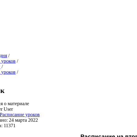
дня
/
 уроков
/
ы
/
 уроков
/
ик
 о материале
r User
Расписание уроков
но: 24 марта 2022
: 11371
Расписание на вто