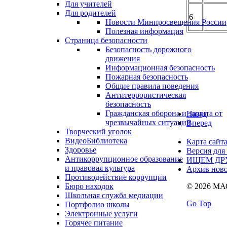
Для учителей
Для родителей
6
Новости Минпросвещения России
Полезная информация
Страница безопасности
Безопасность дорожного
движения
Информационная безопасность
Пожарная безопасность
Общие правила поведения
Антитеррористическая
безопасность
Гражданская оборона и защита от
Назад
чрезвычайных ситуаций
Вперед
Творческий уголок
ВидеоБиблиотека
Карта сайт
Здоровье
Версия для
Антикоррупционное образование
ИЩЕМ ДР
и правовая культура
Архив ново
Противодействие коррупции
© 2026 М
Бюро находок
Школьная служба медиации
Go Top
Портфолио школы
Электронные услуги
Горячее питание