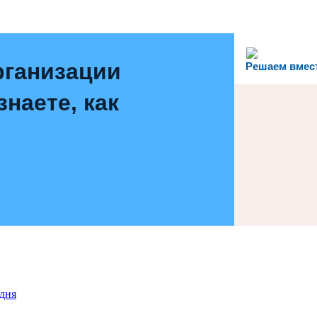
рганизации
Решаем вмес
наете, как
дня