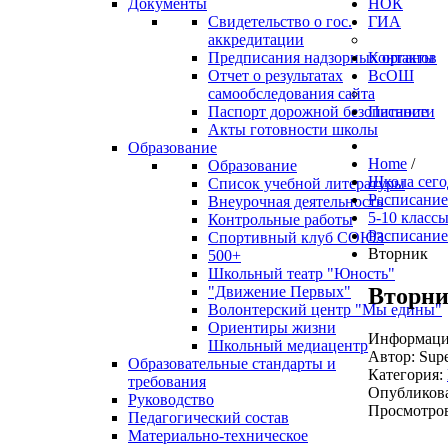
Документы
НОК
Свидетельство о гос.
ГИА
аккредитации
Предписания надзорных органов
Контакты
Отчет о результатах
ВсОШ
самообследования сайта
Паспорт дорожной безопасности
Питание
Акты готовности школы
Образование
Home
/
Образование
Школа сего
Список учебной литературы
Расписание
Внеурочная деятельность
5-10 класс
Контрольные работы
Расписание
Спортивный клуб СОЮЗ
Вторник
500+
Школьный театр "Юность"
Вторн
"Движение Первых"
Волонтерский центр "Мы едины"
Ориентиры жизни
Информация
Школьный медиацентр
Автор:
Supe
Образовательные стандарты и
Категория:
требования
Опубликова
Руководство
Просмотров
Педагогический состав
Материально-техническое