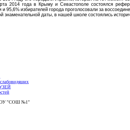
рта 2014 года в Крыму и Севастополе состоялся рефере
и и 95,6% избирателей города проголосовали за воссоедине
ой знаменательной даты, в нашей школе состоялись историч
а
 слабовидящих
УЗЕЙ
стей
АОУ "СОШ №1"