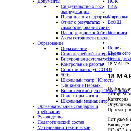
Документы
НОК
Свидетельство о гос.
ГИА
аккредитации
Предписания надзорных органов
Контакты
Отчет о результатах
ВсОШ
самообследования сайта
Паспорт дорожной безопасности
Питание
Акты готовности школы
Образование
Home
/
Образование
Школа сего
Список учебной литературы
Центр детс
Внеурочная деятельность
18 МАРТА
Контрольные работы
Спортивный клуб СОЮЗ
18 МА
500+
Школьный театр "Юность"
"Движение Первых"
Информация
Волонтерский центр "Мы едины"
Автор:
Supe
Ориентиры жизни
Категория:
Школьный медиацентр
Опубликова
Образовательные стандарты и
Просмотров
требования
Руководство
Вот уже 9 
Педагогический состав
Вхождение
Материально-техническое
РСФСР, а в