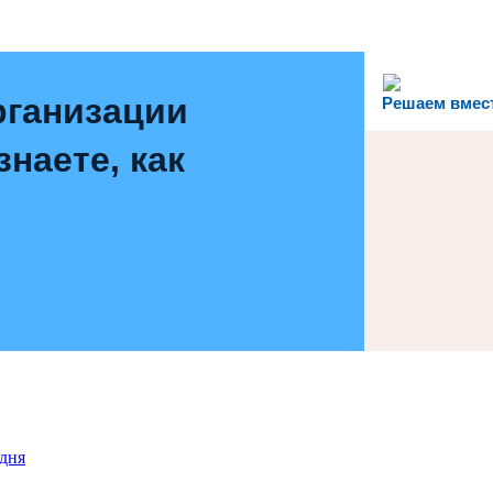
рганизации
Решаем вмес
наете, как
дня