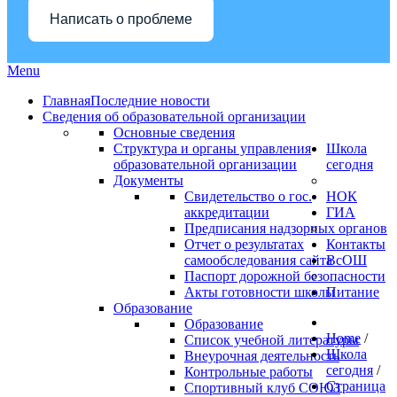
Написать о проблеме
Menu
Главная
Последние новости
Сведения об образовательной организации
Основные сведения
Структура и органы управления
Школа
образовательной организации
сегодня
Документы
Свидетельство о гос.
НОК
аккредитации
ГИА
Предписания надзорных органов
Отчет о результатах
Контакты
самообследования сайта
ВсОШ
Паспорт дорожной безопасности
Акты готовности школы
Питание
Образование
Образование
Home
/
Список учебной литературы
Школа
Внеурочная деятельность
сегодня
/
Контрольные работы
Страница
Спортивный клуб СОЮЗ