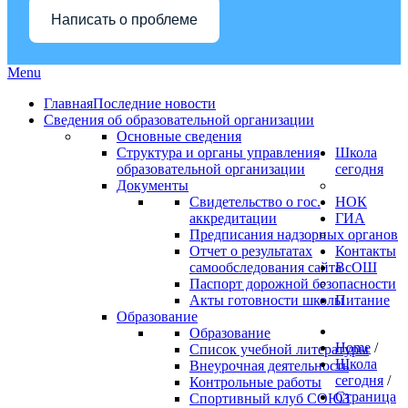
Написать о проблеме
Menu
Главная
Последние новости
Сведения об образовательной организации
Основные сведения
Структура и органы управления
Школа
образовательной организации
сегодня
Документы
Свидетельство о гос.
НОК
аккредитации
ГИА
Предписания надзорных органов
Отчет о результатах
Контакты
самообследования сайта
ВсОШ
Паспорт дорожной безопасности
Акты готовности школы
Питание
Образование
Образование
Home
/
Список учебной литературы
Школа
Внеурочная деятельность
сегодня
/
Контрольные работы
Страница
Спортивный клуб СОЮЗ