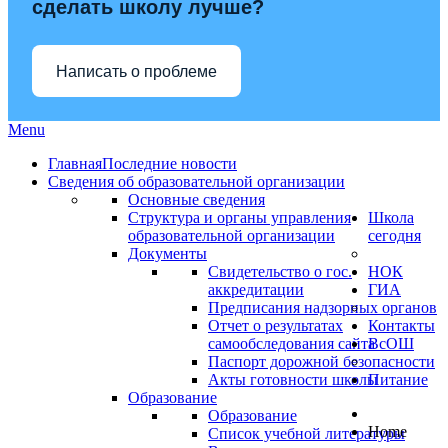
сделать школу лучше?
Написать о проблеме
Menu
Главная
Последние новости
Сведения об образовательной организации
Основные сведения
Структура и органы управления
Школа
образовательной организации
сегодня
Документы
Свидетельство о гос.
НОК
аккредитации
ГИА
Предписания надзорных органов
Отчет о результатах
Контакты
самообследования сайта
ВсОШ
Паспорт дорожной безопасности
Акты готовности школы
Питание
Образование
Образование
Home
Список учебной литературы