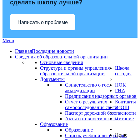
сделать школу лучше?
Написать о проблеме
Menu
Главная
Последние новости
Сведения об образовательной организации
Основные сведения
Структура и органы управления
Школа
образовательной организации
сегодня
Документы
Свидетельство о гос.
НОК
аккредитации
ГИА
Предписания надзорных органов
Отчет о результатах
Контакты
самообследования сайта
ВсОШ
Паспорт дорожной безопасности
Акты готовности школы
Питание
Образование
Образование
Home
Список учебной литературы