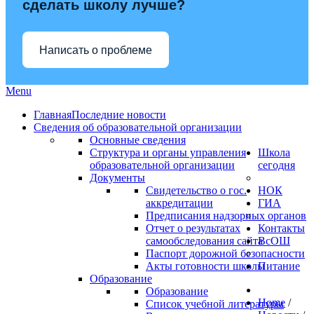
сделать школу лучше?
Написать о проблеме
Menu
Главная
Последние новости
Сведения об образовательной организации
Основные сведения
Структура и органы управления
Школа
образовательной организации
сегодня
Документы
Свидетельство о гос.
НОК
аккредитации
ГИА
Предписания надзорных органов
Отчет о результатах
Контакты
самообследования сайта
ВсОШ
Паспорт дорожной безопасности
Акты готовности школы
Питание
Образование
Образование
Home
/
Список учебной литературы