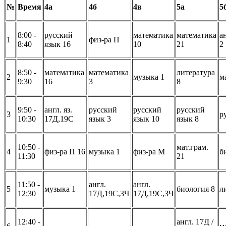
№
Время
4а
4б
4в
5а
5
8:00 -
русский
математика
математика
а
1
физ-ра П
8:40
язык 16
10
21
2
8:50 -
математика
математика
литература
2
музыка 1
м
9:30
16
3
8
9:50 -
англ. яз.
русский
русский
русский
3
р
10:30
17Д,19С
язык 3
язык 10
язык 8
10:50 -
мат.грам.
4
физ-ра П 16
музыка 1
физ-ра М
б
11:30
21
11:50 -
англ.
англ.
5
музыка 1
биология 8
л
12:30
17Д,19С,3Ч
17Д,19С,3Ч
12:40 -
англ. 17Д /