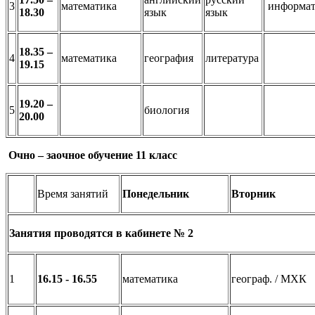
3
математика
информат
18.30
язык
язык
18.35 –
4
математика
география
литература
19.15
19.20 –
5
биология
20.00
Очно – заочное обучение 11 класс
Время занятий
Понедельник
Вторник
Занятия проводятся в кабинете № 2
1
16.15 - 16.55
математика
географ. / МХК