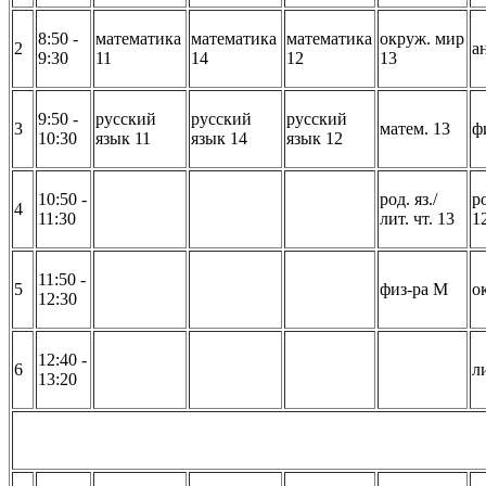
8:50 -
математика
математика
математика
окруж. мир
2
ан
9:30
11
14
12
13
9:50 -
русский
русский
русский
3
матем. 13
ф
10:30
язык 11
язык 14
язык 12
10:50 -
род. яз./
ро
4
11:30
лит. чт. 13
1
11:50 -
5
физ-ра М
о
12:30
12:40 -
6
л
13:20