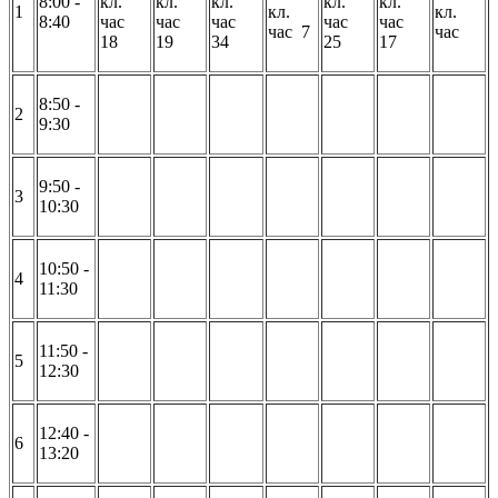
8:00 -
кл.
кл.
кл.
кл.
кл.
1
кл.
кл.
8:40
час
час
час
час
час
час 7
час
18
19
34
25
17
8:50 -
2
9:30
9:50 -
3
10:30
10:50 -
4
11:30
11:50 -
5
12:30
12:40 -
6
13:20