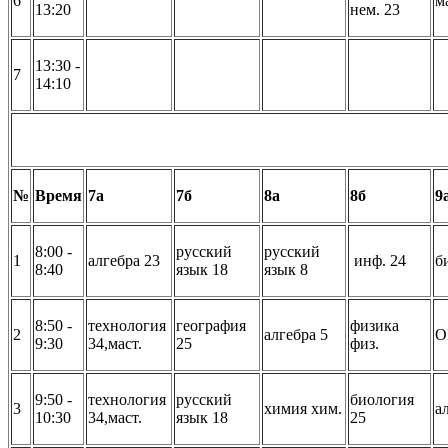
6
м
13:20
нем. 23
13:30 -
7
14:10
№
Время
7а
7б
8а
8б
9
8:00 -
русский
русский
1
алгебра 23
инф. 24
б
8:40
язык 18
язык 8
8:50 -
технология
география
физика
2
алгебра 5
О
9:30
34,маст.
25
физ.
9:50 -
технология
русский
биология
3
химия хим.
а
10:30
34,маст.
язык 18
25