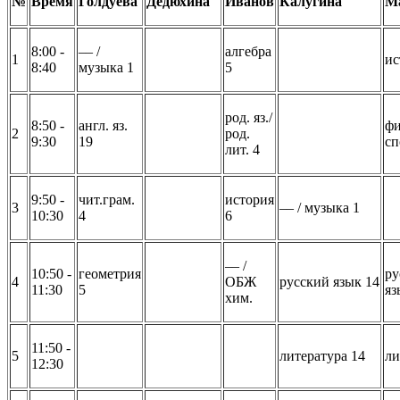
№
Время
Голдуева
Дедюхина
Иванов
Калугина
М
8:00 -
–– /
алгебра
1
ис
8:40
музыка 1
5
род. яз./
8:50 -
англ. яз.
фи
2
род.
9:30
19
сп
лит. 4
9:50 -
чит.грам.
история
3
–– / музыка 1
10:30
4
6
–– /
10:50 -
геометрия
ру
4
ОБЖ
русский язык 14
11:30
5
яз
хим.
11:50 -
5
литература 14
ли
12:30