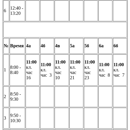
12:40 -
6
13:20
№
Время
4а
4б
4в
5а
5б
6а
6б
11:00
11:00
11:00
11:00
11:00
11:00
11:00
8:00 -
кл.
кл.
кл.
кл.
1
кл.
кл.
кл.
8:40
час
час
час
час
час 3
час 8
час 7
16
10
21
23
8:50 -
2
9:30
9:50 -
3
10:30