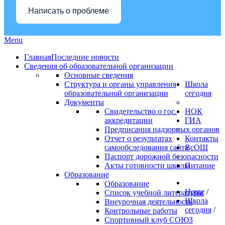
Написать о проблеме
Menu
Главная
Последние новости
Сведения об образовательной организации
Основные сведения
Структура и органы управления
Школа
образовательной организации
сегодня
Документы
Свидетельство о гос.
НОК
аккредитации
ГИА
Предписания надзорных органов
Отчет о результатах
Контакты
самообследования сайта
ВсОШ
Паспорт дорожной безопасности
Акты готовности школы
Питание
Образование
Образование
Home
/
Список учебной литературы
Школа
Внеурочная деятельность
сегодня
/
Контрольные работы
Спортивный клуб СОЮЗ