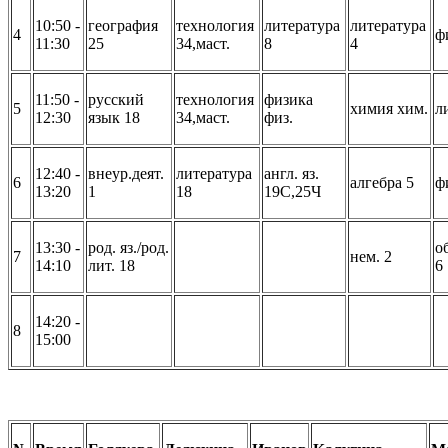
10:50 -
география
технология
литература
литература
4
ф
11:30
25
34,маст.
8
4
11:50 -
русский
технология
физика
5
химия хим.
л
12:30
язык 18
34,маст.
физ.
12:40 -
внеур.деят.
литература
англ. яз.
6
алгебра 5
ф
13:20
1
18
19С,25Ч
13:30 -
род. яз./род.
о
7
нем. 2
14:10
лит. 18
6
14:20 -
8
15:00