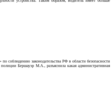
ерхности устройства. Таким образом, водитель имеет больше
по соблюдению законодательства РФ в области безопасности
 полиции Бершауэр М.А., разъяснила какая административная