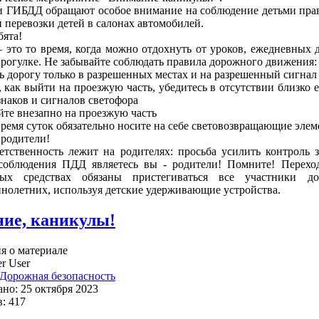
 ГИБДД обращают особое внимание на соблюдение детьми прави
и перевозки детей в салонах автомобилей.
бята!
 это то время, когда можно отдохнуть от уроков, ежедневных 
 прогулке. Не забывайте соблюдать правила дорожного движения:
ть дорогу только в разрешенных местах и на разрешенный сигнал
м, как выйти на проезжую часть, убедитесь в отсутствии близко
наков и сигналов светофора
айте внезапно на проезжую часть
 время суток обязательно носите на себе световозвращающие эле
родители!
етственность лежит на родителях: просьба усилить контроль
соблюдения ПДД являетесь вы - родители! Помните! Перехо
ных средствах обязаны пристегиваться все участники д
нолетних, используя детские удерживающие устройства.
ие, каникулы!
 о материале
r User
Дорожная безопасность
но: 25 октября 2023
: 417