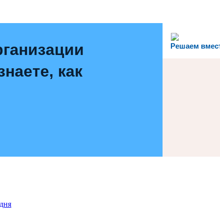
рганизации
Решаем вмес
наете, как
дня