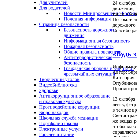
Для учителей
24 октября
Для родителей
движения, 
Новости Минпросвещения России
танец «Кол
Полезная информация
По оконча
Страница безопасности
дорожного 
Безопасность дорожного
Спасибо ра
движения
Информационная безопасность
Пожарная безопасность
Общие правила поведения
«Будь з
Антитеррористическая
безопасность
Информация
Гражданская оборона и защита от
Автор:
Supe
чрезвычайных ситуаций
Категория:
Творческий уголок
Опубликова
ВидеоБиблиотека
Просмотров
Здоровье
Антикоррупционное образование
13 октября
и правовая культура
ленту, фет
Противодействие коррупции
в темное вр
Бюро находок
Светоотраж
Школьная служба медиации
же вещах р
Портфолио школы
чтобы макс
Электронные услуги
справляетс
Горячее питание