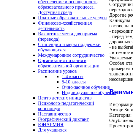
обеспечение и оснащенность
Сотрудники
образовательного процесса.
переходов 
Доступная среда
Дорогие ре
Платные образовательные услуги
Каникулы –
Финансово-хозяйственная
гостях, на
деятельность
- переходи
Вакантные места для приема
- перед те
(перевода)
дорожных з
Стипендии и меры поддержки
- не выбег
обучающихся
- в темное
Международное сотрудничество
Уважаемые 
Организация питания в
Особая отв
образовательной организации
примером 
Расписание уроков
транспорт
1-4 классы
несовершен
5-10 классы
Очно-заочное обучение
Вниман
Индивидуальное обучение
Центр детских инициатив
Психолого-педагогический
Информация
консилиум
Автор:
Supe
Наставничество
Категория:
Географический диктант
Опубликова
ЮНАРМИЯ
Просмотров
Для учащихся