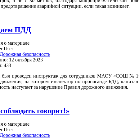
тров, а не с 30 метров, благодаря микропризматической пов
 предотвращение аварийной ситуации, если такая возникает.
даем ПДД
 о материале
r User
Дорожная безопасность
но: 12 октября 2023
: 433
я был проведен инструктаж для сотрудников МАОУ «СОШ № 1» 
движения, на котором инспектор по пропаганде БДД, капитан
ность наступает за нарушение Правил дорожного движения.
облюдать говорит!»
 о материале
r User
Дорожная безопасность