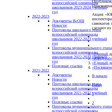
Опубликова
всероссийской олимпиады
Просмотров
школьников 2023-2024 учебный
год
Акция «ЮИ
2022-2023
инспектора
Документы ВсОШ
самокатов 
Новости
сделают их
Протоколы школьного этапа
всероссийской олимпиады
школьников 2022-2023 учебный
год
Протоколы муниципального этапа
всероссийской олимпиады
«Единый де
школьников 2022-2023 учебный
«ЮИД собл
год
«Единый де
Полезные ссылки
«Посвящен
2021-2022
Документы
В начало
Новости
Протоколы школьного этапа
Назад
всероссийской олимпиады
школьников 2021-2022 учебный
1
год
Полезные ссылки
2
Протоколы муниципального этапа
всероссийской олимпиады
3