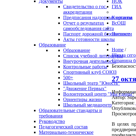
Документы
НОК
Свидетельство о гос.
ГИА
аккредитации
Предписания надзорных органов
Контакты
Отчет о результатах
ВсОШ
самообследования сайта
Паспорт дорожной безопасности
Питание
Акты готовности школы
Образование
Home
/
Образование
Школа сего
Список учебной литературы
Страница б
Внеурочная деятельность
Безопаснос
Контрольные работы
Спортивный клуб СОЮЗ
27 окт
500+
Школьный театр "Юность"
"Движение Первых"
Информация
Волонтерский центр "Мы едины"
Автор:
Supe
Ориентиры жизни
Категория:
Школьный медиацентр
Опубликова
Образовательные стандарты и
Просмотров
требования
Руководство
В целях пр
Педагогический состав
преддверии
Материально-техническое
профилакти