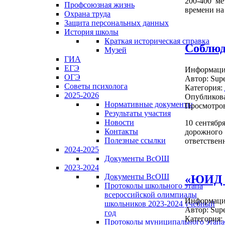
200-400 ме
Профсоюзная жизнь
времени на
Охрана труда
Защита персональных данных
История школы
Краткая историческая справка
Соблю
Музей
ГИА
ЕГЭ
Информация
ОГЭ
Автор:
Supe
Советы психолога
Категория:
2025-2026
Опубликова
Нормативные документы
Просмотров
Результаты участия
Новости
10 сентябр
Контакты
дорожного 
Полезные ссылки
ответствен
2024-2025
Документы ВсОШ
2023-2024
Документы ВсОШ
«ЮИД с
Протоколы школьного этапа
всероссийской олимпиады
Информация
школьников 2023-2024 учебный
Автор:
Supe
год
Категория:
Протоколы муниципального этапа