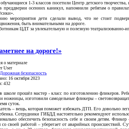
, обучающиеся 1-3 классов посетили Центр детского творчества,
в преддверии осенних каникул, напомнили ребятам о правила
ёсики».
нию мероприятия дети сделали вывод, что не стоит подвер
движения, быть внимательными на дороге.
ботникам ЦДТ за увлекательную и полезную театрализованно-и
аметнее на дороге!»
 о материале
r User
Дорожная безопасность
но: 16 октября 2023
: 432
 в школе прошёл мастер - класс по изготовлению фликеров. Ре
р и ножницы, изготовили самодельные фликеры – световозвращат
емя суток.
атель – вещь, которая поможет избежать ДТП. Его довольно лег
ебенка. Сотрудники ГИБДД настоятельно рекомендуют использо
имально обеспечить безопасность себе и своим детям. Фликер –
я со своей работой – уберегает от аварийных происшествий. Сут