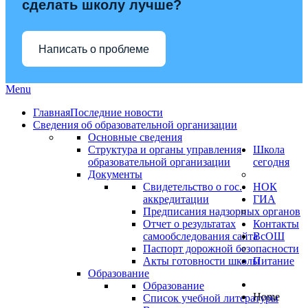
сделать школу лучше?
Написать о проблеме
Menu
Главная
Последние новости
Сведения об образовательной организации
Основные сведения
Структура и органы управления
Школа
образовательной организации
сегодня
Документы
Свидетельство о гос.
НОК
аккредитации
ГИА
Предписания надзорных органов
Отчет о результатах
Контакты
самообследования сайта
ВсОШ
Паспорт дорожной безопасности
Акты готовности школы
Питание
Образование
Образование
Home
Список учебной литературы