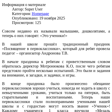
Информация о материале
Автор:
Super User
Категория:
Homepage
Опубликовано: 19 ноября 2025
Просмотров: 125
Совсем недавно их называли малышами, дошколятами, а
теперь о них говорят: «Это ученики!»
В нашей школе прошёл традиционный праздник
«Посвящение в первоклассники», к
оторый для ребят провела
педагог – организатор Андронова Т.В.
В начале праздника к ребятам с приветственным словом
обратилась директор Мотронюкова К.О, после чего ребятам
предстояло пройти несколько испытаний. Это были и задания
на внимание, и загадки, и задачки, и игры.
В конце праздника было произнесено обещание
первоклассников хорошо учиться, никогда не ходить в школу с
невыученными уроками, учиться только на пятерки, быть
старательными и воспитанными. Теперь наши
первоклассники стали полноправными учениками нашей
школы и с гордостью могут носить звание «Ученик»!
Каждому учащемуся 1 класса вручили «Медаль