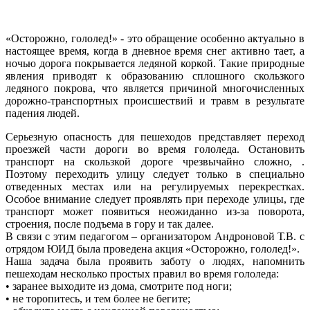
«Осторожно, гололед!» - это обращение особенно актуально в
настоящее время, когда в дневное время снег активно тает, а
ночью дорога покрывается ледяной коркой. Такие природные
явления приводят к образованию сплошного скользкого
ледяного покрова, что является причиной многочисленных
дорожно-транспортных происшествий и травм в результате
падения людей.
Серьезную опасность для пешеходов представляет переход
проезжей части дороги во время гололеда. Остановить
транспорт на скользкой дороге чрезвычайно сложно, .
Поэтому переходить улицу следует только в специально
отведенных местах или на регулируемых перекрестках.
Особое внимание следует проявлять при переходе улицы, где
транспорт может появиться неожиданно из-за поворота,
строения, после подъема в гору и так далее.
В связи с этим педагогом – организатором Андроновой Т.В. с
отрядом ЮИД была проведена акция «Осторожно, гололед!».
Наша задача была проявить заботу о людях, напомнить
пешеходам несколько простых правил во время гололеда:
• заранее выходите из дома, смотрите под ноги;
• не торопитесь, и тем более не бегите;