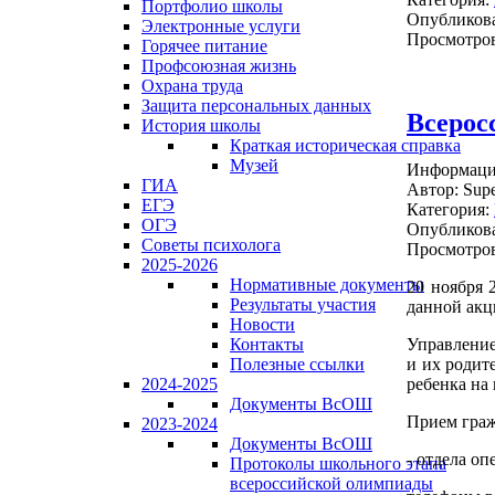
Портфолио школы
Опубликова
Электронные услуги
Просмотров
Горячее питание
Профсоюзная жизнь
Охрана труда
Защита персональных данных
Всерос
История школы
Краткая историческая справка
Музей
Информация
ГИА
Автор:
Supe
ЕГЭ
Категория:
ОГЭ
Опубликова
Советы психолога
Просмотров
2025-2026
Нормативные документы
20 ноября 
Результаты участия
данной акц
Новости
Контакты
Управление
Полезные ссылки
и их родит
2024-2025
ребенка на
Документы ВсОШ
Прием граж
2023-2024
Документы ВсОШ
- отдела о
Протоколы школьного этапа
всероссийской олимпиады