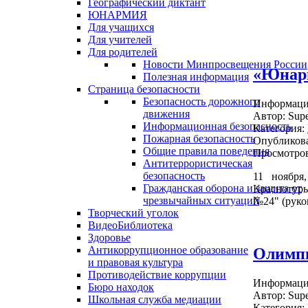
Географический диктант
ЮНАРМИЯ
Для учащихся
Для учителей
Для родителей
Новости Минпросвещения России
«Юнар
Полезная информация
Страница безопасности
Безопасность дорожного
Информация
движения
Автор:
Supe
Информационная безопасность
Категория:
Пожарная безопасность
Опубликова
Общие правила поведения
Просмотров
Антитеррористическая
безопасность
11 ноября
Гражданская оборона и защита от
Краснотур
чрезвычайных ситуаций
№24" (руко
Творческий уголок
ВидеоБиблиотека
Здоровье
Антикоррупционное образование
Олимпи
и правовая культура
Противодействие коррупции
Информация
Бюро находок
Автор:
Supe
Школьная служба медиации
Категория: