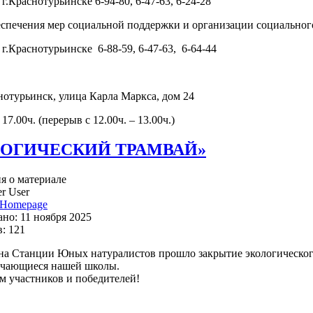
г.Краснотурьинске 6-94-80, 6-47-63, 6-24-28
беспечения мер социальной поддержки и организации социально
г.Краснотурьинске 6-88-59, 6-47-63, 6-64-44
нотурьинск, улица Карла Маркса, дом 24
 17.00ч. (перерыв с 12.00ч. – 13.00ч.)
ЛОГИЧЕСКИЙ ТРАМВАЙ»
 о материале
r User
Homepage
но: 11 ноября 2025
: 121
на Станции Юных натуралистов прошло закрытие экологическог
учающиеся нашей школы.
м участников и победителей!