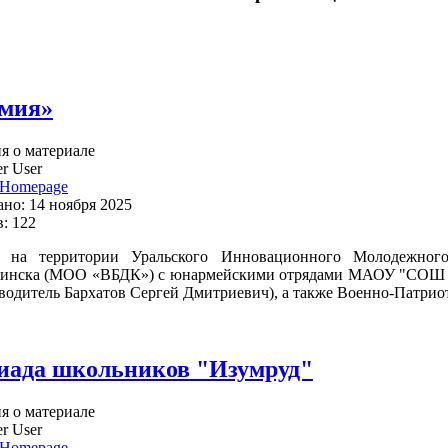
мия»
 о материале
r User
Homepage
но: 14 ноября 2025
: 122
, на территории Уральского Инновационного Молодежного
ьинска (МОО «ВБДК») с юнармейскими отрядами МАОУ "СОШ 
водитель Бархатов Сергей Дмитриевич), а также Военно-Патрио
ада школьников "Изумруд"
 о материале
r User
Homepage