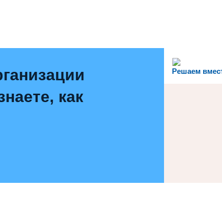
рганизации
Решаем вмес
наете, как