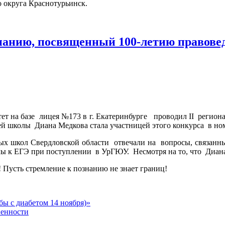
 округа Краснотурьинск.
нанию, посвященный 100-летию правовед
ет на базе лицея №173 в г. Екатеринбурге проводил II реги
шей школы Диана Медкова стала участницей этого конкурса в 
ых школ Свердловской области отвечали на вопросы, связанн
 к ЕГЭ при поступлении в УрГЮУ. Несмотря на то, что Диана н
 Пусть стремление к познанию не знает границ!
бы с диабетом 14 ноября)»
венности