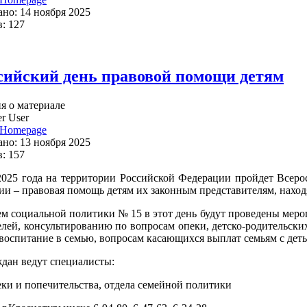
но: 14 ноября 2025
: 127
сийский день правовой помощи детям
 о материале
r User
Homepage
но: 13 ноября 2025
: 157
2025 года на территории Российской Федерации пройдет Всер
ии – правовая помощь детям их законным представителям, нахо
м социальной политики № 15 в этот день будут проведены мер
елей, консультированию по вопросам опеки, детско-родительск
 воспитание в семью, вопросам касающихся выплат семьям с дет
дан ведут специалисты:
пеки и попечительства, отдела семейной политики