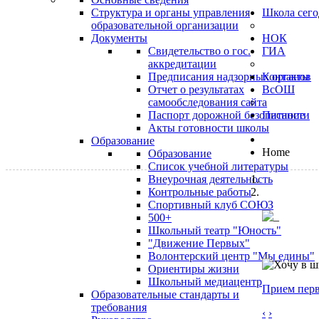
Структура и органы управления
Школа сего
образовательной организации
Документы
НОК
Свидетельство о гос.
ГИА
аккредитации
Предписания надзорных органов
Контакты
Отчет о результатах
ВсОШ
самообследования сайта
Паспорт дорожной безопасности
Питание
Акты готовности школы
Образование
Home
Образование
Список учебной литературы
Внеурочная деятельность
Контрольные работы
Спортивный клуб СОЮЗ
500+
Школьный театр "Юность"
"Движение Первых"
Волонтерский центр "Мы едины"
Ориентиры жизни
Школьный медиацентр
Прием перв
Образовательные стандарты и
требования
‹
›