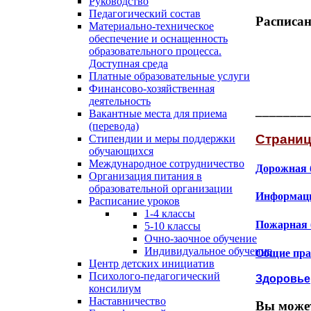
Руководство
Педагогический состав
Расписан
Материально-техническое
обеспечение и оснащенность
образовательного процесса.
Доступная среда
Платные образовательные услуги
Финансово-хозяйственная
деятельность
________
Вакантные места для приема
(перевода)
Страниц
Стипендии и меры поддержки
обучающихся
Международное сотрудничество
Дорожная 
Организация питания в
образовательной организации
Информаци
Расписание уроков
1-4 классы
Пожарная 
5-10 классы
Очно-заочное обучение
Индивидуальное обучение
Общие пра
Центр детских инициатив
Психолого-педагогический
Здоровье
консилиум
Наставничество
Вы может